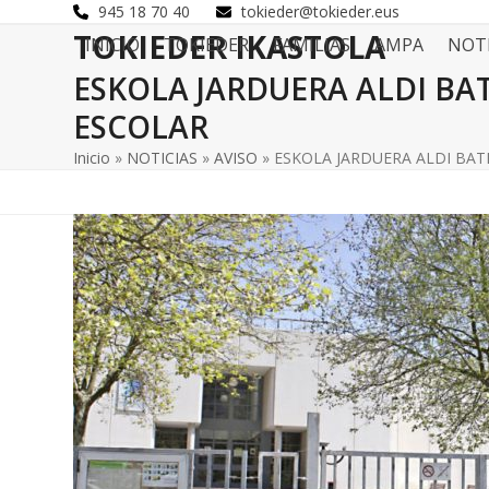
Skip
945 18 70 40
tokieder@tokieder.eus
to
TOKIEDER IKASTOLA
INICIO
TOKIEDER
FAMILIAS
AMPA
NOTI
content
ESKOLA JARDUERA ALDI BA
ESCOLAR
Inicio
»
NOTICIAS
»
AVISO
»
ESKOLA JARDUERA ALDI BA