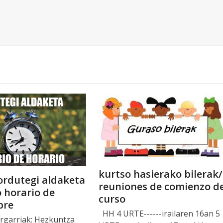
kurtso hasierako bilerak/
 ordutegi aldaketa
reuniones de comienzo d
 horario de
curso
bre
HH 4 URTE------irailaren 16an 5
urgarriak: Hezkuntza