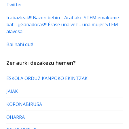
Twitter
Irabazleak!!! Bazen behin… Arabako STEM emakume
bat… ¡¡¡Ganadoras!!! Érase una vez… una mujer STEM
alavesa
Bai nahi dut!
Zer aurki dezakezu hemen?
ESKOLA ORDUZ KANPOKO EKINTZAK
JAIAK
KORONABIRUSA
OHARRA