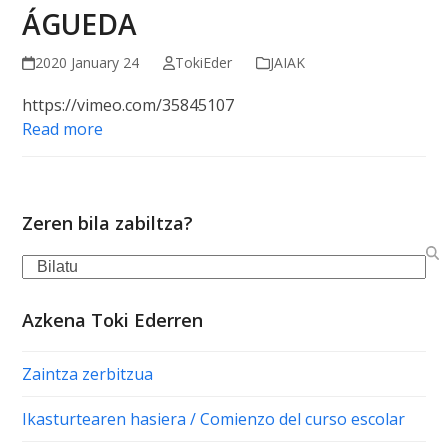
ÁGUEDA
2020 January 24
TokiEder
JAIAK
https://vimeo.com/35845107
Read more
Zeren bila zabiltza?
Search
Azkena Toki Ederren
Zaintza zerbitzua
Ikasturtearen hasiera / Comienzo del curso escolar