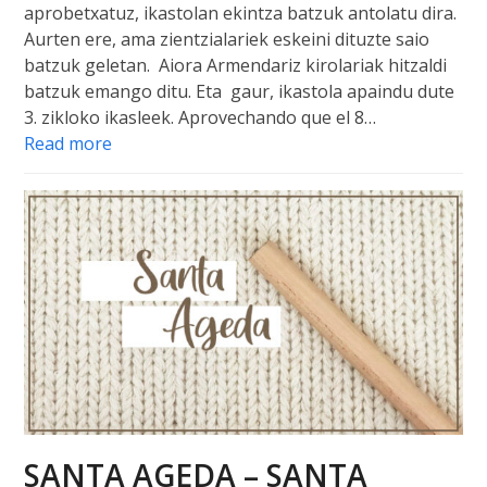
aprobetxatuz, ikastolan ekintza batzuk antolatu dira.
Aurten ere, ama zientzialariek eskeini dituzte saio
batzuk geletan. Aiora Armendariz kirolariak hitzaldi
batzuk emango ditu. Eta gaur, ikastola apaindu dute
3. zikloko ikasleek. Aprovechando que el 8…
Read more
SANTA AGEDA – SANTA